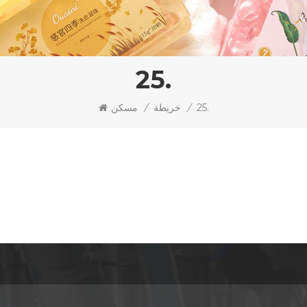
25.
25.
/
خريطة
/
مسكن