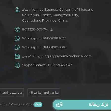
تبوك : Norinco Business Center, No.1 Meigang
Rd, Baiyun District, Guangzhou City,
Guangdong Province, China.
تل :
+8613326455947
Whatsapp :
+8615622183627
Whatsapp :
+8619310053381
inquiry@youkaitechnical.com
بريد الالكتروني :
Skype :
Shawn +8613326455947
48 ساعة رائحة الداعم
في غسل رائحة ال
ترك رسالة
دعم شبكة IPv6.
/
سياسة