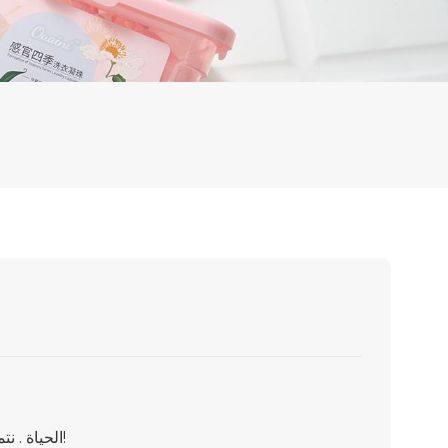
تستحق فرحة الطفولة أن نتذكر كل 's الحياة . نتمنى للأطفال طفولة صحية وجميلة!