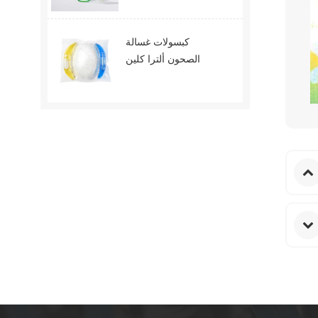
كبسولات غسالة
الصحون ألترا كلين