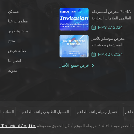
مسكن
معرض أمستردام PLMA
العالمي للعلامات التجارية
معلومات عنا
الخاصة 2024
MAY 27, 2024
بحث وتطوير
معرض موسكو للأسر
منتج
المعيشية ربيع 2024
صالة عرض
MAR 27, 2024
اتصل بنا
عرض جميع الأخبار
مدونة
داعم
غسيل زميله رائحة الداعم
الغسيل الطبيعي رائحة الداعم
السائبة ا
 الخصوصية
/
Xml
/
خريطة الموقع
كل الحقوق محفوظة. /
echnical Co., Ltd.