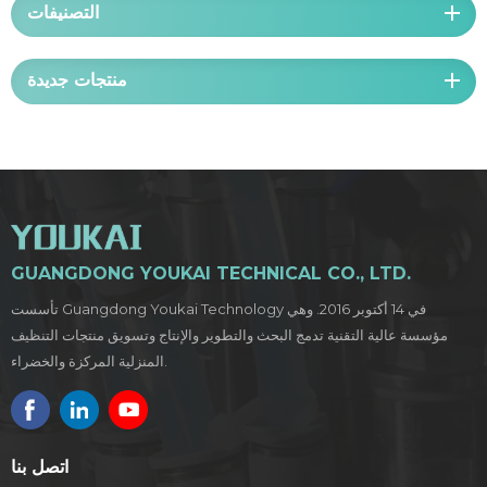
التصنيفات
منتجات جديدة
GUANGDONG YOUKAI TECHNICAL CO., LTD.
تأسست Guangdong Youkai Technology في 14 أكتوبر 2016. وهي
مؤسسة عالية التقنية تدمج البحث والتطوير والإنتاج وتسويق منتجات التنظيف
المنزلية المركزة والخضراء.
اتصل بنا