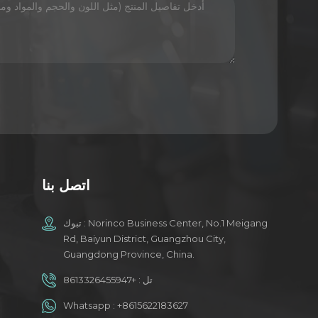
اتصل بنا
تبوك : Norinco Business Center, No.1 Meigang
Rd, Baiyun District, Guangzhou City,
Guangdong Province, China.
تل :
+8613326455947
Whatsapp :
+8615622183627