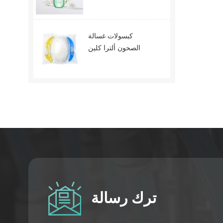
كبسولات غسالة
الصحون ألترا كلين
ترك رسالة