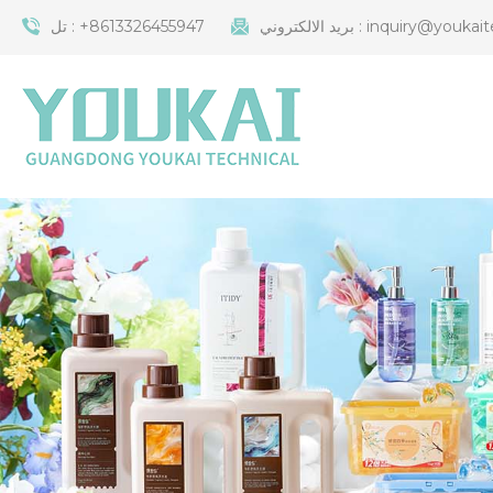
inquiry@youkait
بريد الالكتروني :
+8613326455947
تل :